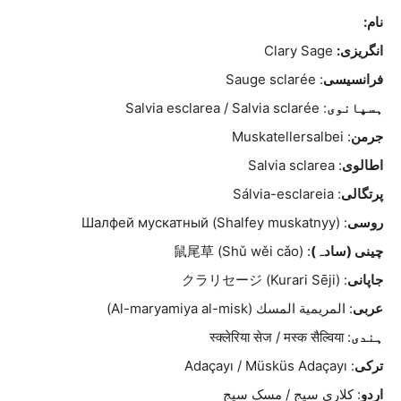
نام:
انگریزی:
Clary Sage
فرانسیسی
: Sauge sclarée
ہسپانوی
: Salvia esclarea / Salvia sclarée
جرمن
: Muskatellersalbei
اطالوی
: Salvia sclarea
پرتگالی
: Sálvia-esclareia
روسی
: Шалфей мускатный (Shalfey muskatnyy)
چینی (سادہ)
: 鼠尾草 (Shǔ wěi cǎo)
جاپانی
: クラリセージ (Kurari Sēji)
عربی
: المريمية المسك (Al-maryamiya al-misk)
ہندی
: स्क्लेरिया सेज / मस्क सैल्विया
ترکی
: Adaçayı / Müsküs Adaçayı
اردو
: کلاری سیج / مسک سیج