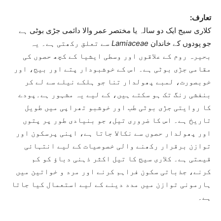
تعارف:
کلاری سیج ایک دو سالہ یا مختصر عمر والا دائمی جڑی بوٹی ہے
جو پودوں کے خاندان
Lamiaceae
سے تعلق رکھتی ہے۔ یہ
بحیرہ روم کے علاقوں اور وسطی ایشیا کے کچھ حصوں کی
مقامی جڑی بوٹی ہے۔ اس کے خوشبودار پتے اور بیج، اور
خوبصورت، لمبے پھولدار تنا جو ہلکے نیلے سے لے کر
بنفشی رنگ تک ہو سکتے ہیں، کے لیے یہ مشہور ہے۔پودے
کا روایتی جڑی بوٹی طب اور خوشبو تھراپی میں طویل
تاریخ ہے۔ اس کا ضروری تیل، جو بنیادی طور پر پتوں
اور پھولدار حصوں سے نکالا جاتا ہے، اپنی پرسکون اور
توازن برقرار رکھنے والی خصوصیات کے لیے انتہائی
قیمتی ہے۔ کلاری سیج کا تیل اکثر ذہنی دباؤ کو کم
کرنے، جذباتی سکون فراہم کرنے اور مرد و خواتین میں
ہارمونی توازن میں مدد دینے کے لیے استعمال کیا جاتا
ہے۔