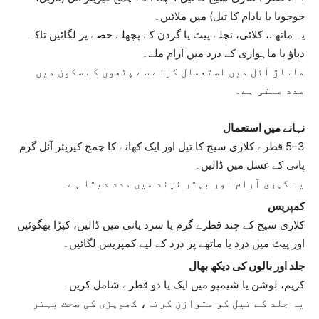
جوجوبا یا بادام کا تیل) میں ملائیں۔
یہ ماتھے، کلائی، نچلے پیٹ یا گردن کے پچھلے حصے پر لگائیں تاکہ
دباؤ یا ماہواری کے درد میں آرام ملے۔
ماساژ آئل میں استعمال کرنے سے پٹھوں کے سکون میں
مدد ملتی ہے۔
نہانے میں استعمال
3–5 قطرے کلاری سیج کا تیل اور ایک کھانے کا چمچ کیریئر آئل گرم
پانی کے غسل میں ڈالیں۔
یہ گہری آرام اور بہتر نیند میں مدد دیتا ہے۔
کمپریس
کلاری سیج کے چند قطرے گرم یا سرد پانی میں ڈالیں، کپڑا بھگوئیں
اور پیٹ میں درد یا ماتھے پر درد کے لیے کمپریس لگائیں۔
جلد اور بالوں کی دیکھ بھال
کریم، لوشن یا شیمپو میں ایک یا دو قطرے شامل کریں۔
یہ جلد کے تیل کو متوازن کرتا، کھوپڑی کی صحت بہتر