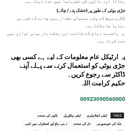
بناتا اور بالوں کی نشوونما میں مدد دیتا ہے۔
جڑی بوٹی کے طور پر (خشک پتے / چائے)
کلاری سیج کے پتے معمولی مقدار میں چائے کے طور پر
بنایا جا سکتا ہے۔
یہ ہاضمے، دباؤ کے خاتمے اور ہلکے ہارمونی توازن میں
مدد کرتا ہے۔
یہ ارٹیکل عام معلومات کے لیے ہے کسی بھی
جڑی بوٹی کو استعمال کرنے سے پہلے آپنے
ڈاکٹر سے رجوع کریں۔
حکیم کرامت اللہ
00923090560000
TAGS
اینٹی انفلامیٹری
اینٹی بیکٹیریل
بالوں کی صحت
جلد کی خوبصورتی
دل کی صحت
ذہنی دباؤ اور اضطراب میں کمی