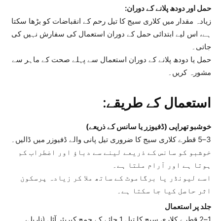
حمل اور دودھ پلانے کے دوران:
زیادہ مقدار میں کلاری سیج کا تیل رحم کے انقباضات کو بڑھا سکتا
ہے، اس لیے ابتدائی حمل کے دوران استعمال کی سفارش نہیں کی
جاتی۔
حمل یا دودھ پلانے کے دوران استعمال سے پہلے صحت کے ماہر سے
مشورہ کریں۔
استعمال کے طریقے:
خوشبو تھراپی (ڈفیوزر یا سانس کے ذریعے)
3–5 قطرے کلاری سیج کا ضروری تیل پانی والے ڈفیوزر میں ڈالیں۔
خوشبو کو سانس کے ذریعے لینے سے دباؤ اور اضطراب کم
ہوتا ہے اور آرام ملتا ہے۔
اسے لیونڈر یا برگاموٹ کے ساتھ ملا کر زیادہ پرسکون
اثر حاصل کیا جا سکتا ہے۔
جلد پر استعمال
1–2 قطرے کلاری سیج کا تیل 1 چائے کے چمچ کیریئر آئل (ناریل،