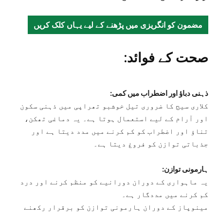
مضمون کو انگریزی میں پڑھنے کے لیے یہاں کلک کریں
صحت کے فوائد:
ذہنی دباؤ اور اضطراب میں کمی:
کلاری سیج کا ضروری تیل خوشبو تھراپی میں ذہنی سکون
اور آرام کے لیے استعمال ہوتا ہے۔ یہ دماغی تھکن،
تناؤ اور اضطراب کو کم کرنے میں مدد دیتا ہے اور
جذباتی توازن کو فروغ دیتا ہے۔
ہارمونی توازن:
یہ ماہواری کے دوران دورانیے کو منظم کرنے اور درد
کم کرنے میں مددگار ہے۔
مینوپاز کے دوران ہارمونی توازن کو برقرار رکھنے