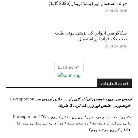
فوائد، استعمال اور ڈیمانڈ ٹرینڈز (2026 گائیڈ)
April 25, 2026
شکاگو میں اجوائن کی بڑھتی ہوئی طلب –
صحت کے فوائد اور استعمال
April 25, 2026
Load more
احدث التعليقات
لیموں میں چھپے خوبصورتی کے کئی راز۔۔ جانیں لیموں سے
Davenport
on
خوبصورتی، فٹنس اور وزن کم کرنے کا طریقہ
” فٹ ہونے کے باوجود میرا بی پی ہائی کیوں ہے؟”
Davenport
on
ماہرین کے نزدیک فٹ اور صحت مند افراد ہائی بلڈ پریشر کا
شکار کیوں ہوتے ہیں؟