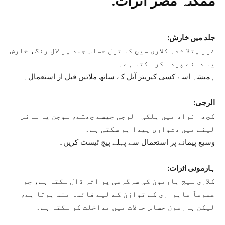
ممکنہ مضر اثرات:
جلد میں خارش:
غیر پتلا شدہ کلاری سیج کا تیل حساس جلد پر لال رنگ، خارش
یا دانے پیدا کر سکتا ہے۔
ہمیشہ اسے کسی کیریئر آئل کے ساتھ ملائیں قبل از استعمال۔
الرجی:
کچھ افراد میں ہلکی الرجی جیسے چھتے، سوجن یا سانس
لینے میں دشواری پیدا ہو سکتی ہے۔
وسیع پیمانے پر استعمال سے پہلے پیچ ٹیسٹ کریں۔
ہارمونی اثرات:
کلاری سیج ہارمون کی سرگرمی پر اثر ڈال سکتا ہے، جو
عموماً ماہواری کے توازن کے لیے فائدہ مند ہوتا ہے،
لیکن ہارمون حساس حالات میں مداخلت کر سکتا ہے۔