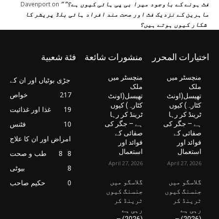
” فٹ ہونے کے باوجود میرا بی پی ہائی کیوں ہے؟”
Davenport
on
ماہرین کے نزدیک فٹ اور صحت مند افراد ہائی بلڈ پریشر کا
شکار کیوں ہوتے ہیں؟
اختيارات المحرر
منشورات شائعة
فئة شعبية
منچسٹر میں
منچسٹر میں
جڑی بوٹیاں اور ان کے
ملک
ملک
217
خواص
تھیسل(اونٹ
تھیسل(اونٹ
کٹارہ) کیوں
کٹارہ) کیوں
19
غذا اور غذائیت
ٹرینڈ کر رہا
ٹرینڈ کر رہا
10
فٹنس
ہے – جگر کی
ہے – جگر کی
صفائی کے
صفائی کے
امراض اور ان کا علاج
فوائد اور
فوائد اور
استعمال
استعمال
8
8
طب و صحت
April 27, 2026
April 27, 2026
8
بیوٹی
گلاسگو میں
گلاسگو میں
0
حکیم صاحب
جنسنگ کیوں
جنسنگ کیوں
ٹرینڈ کر
ٹرینڈ کر
رہی ہے
رہی ہے