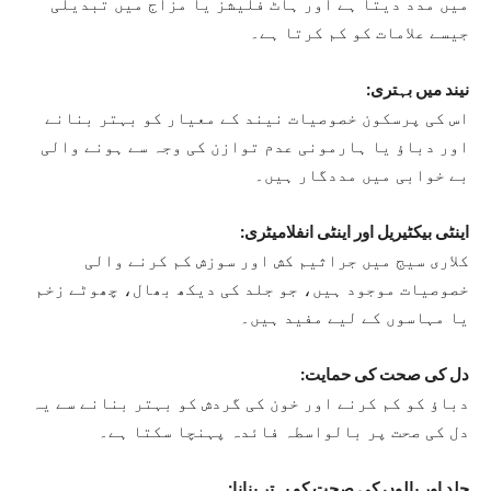
میں مدد دیتا ہے اور ہاٹ فلیشز یا مزاج میں تبدیلی
جیسے علامات کو کم کرتا ہے۔
نیند میں بہتری:
اس کی پرسکون خصوصیات نیند کے معیار کو بہتر بنانے
اور دباؤ یا ہارمونی عدم توازن کی وجہ سے ہونے والی
بے خوابی میں مددگار ہیں۔
اینٹی بیکٹیریل اور اینٹی انفلامیٹری:
کلاری سیج میں جراثیم کش اور سوزش کم کرنے والی
خصوصیات موجود ہیں، جو جلد کی دیکھ بھال، چھوٹے زخم
یا مہاسوں کے لیے مفید ہیں۔
دل کی صحت کی حمایت:
دباؤ کو کم کرنے اور خون کی گردش کو بہتر بنانے سے یہ
دل کی صحت پر بالواسطہ فائدہ پہنچا سکتا ہے۔
جلد اور بالوں کی صحت کو بہتر بنانا: