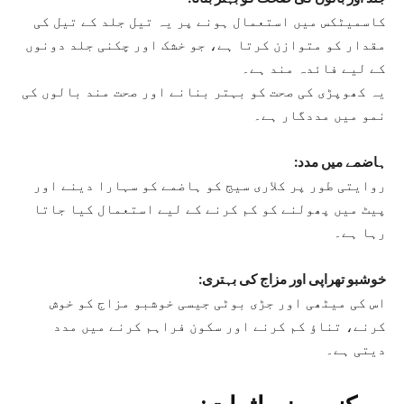
کاسمیٹکس میں استعمال ہونے پر یہ تیل جلد کے تیل کی
مقدار کو متوازن کرتا ہے، جو خشک اور چکنی جلد دونوں
کے لیے فائدہ مند ہے۔
یہ کھوپڑی کی صحت کو بہتر بنانے اور صحت مند بالوں کی
نمو میں مددگار ہے۔
ہاضمے میں مدد:
روایتی طور پر کلاری سیج کو ہاضمے کو سہارا دینے اور
پیٹ میں پھولنے کو کم کرنے کے لیے استعمال کیا جاتا
رہا ہے۔
خوشبو تھراپی اور مزاج کی بہتری:
اس کی میٹھی اور جڑی بوٹی جیسی خوشبو مزاج کو خوش
کرنے، تناؤ کم کرنے اور سکون فراہم کرنے میں مدد
دیتی ہے۔