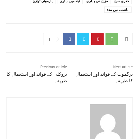
کلاری سیج
مزاج کی بہتری
نیند میں بہتری
ہارمونی توازن
ہاضمے میں مدد
Previous article
Next article
برگموت کے فوائد اور استعمال
بروکلی کے فوائد اور استعمال کا
کا طریقہ
طریقہ