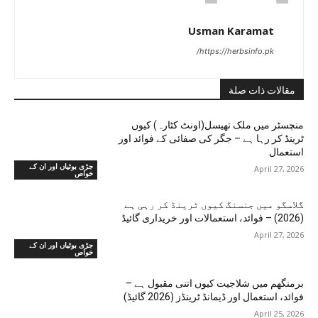
Usman Karamat
https://herbsinfo.pk/
مقالات ذات صلة
منچسٹر میں ملک تھیسل(اونٹ کٹارہ) کیوں
ٹرینڈ کر رہا ہے – جگر کی صفائی کے فوائد اور
استعمال
جڑی بوٹیاں اور ان کے
April 27, 2026
خواص
گلاسگو میں جنسنگ کیوں ٹرینڈ کر رہی ہے
(2026) – فوائد، استعمالات اور خریداری گائیڈ
April 27, 2026
جڑی بوٹیاں اور ان کے
خواص
برمنگھم میں شلاجیت کیوں اتنی مقبول ہے –
فوائد، استعمال اور ڈیمانڈ ٹرینڈز (2026 گائیڈ)
April 25, 2026