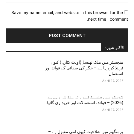
Save my name, email, and website in this browser for the
next time I comment.
الأكثر شهرة
منچسٹر میں ملک تھیسل(اونٹ کٹارہ) کیوں
ٹرینڈ کر رہا ہے – جگر کی صفائی کے فوائد اور
استعمال
April 27, 2026
گلاسگو میں جنسنگ کیوں ٹرینڈ کر رہی ہے
(2026) – فوائد، استعمالات اور خریداری گائیڈ
April 27, 2026
برمنگھم میں شلاجیت کیوں اتنی مقبول ہے –