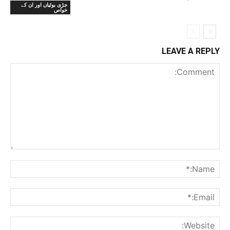
جڑی بوٹیاں اور ان کے
خواص
LEAVE A REPLY
Comment:
me:*
ail:*
ite: