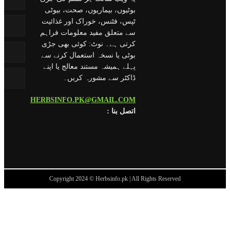
بوٹیوں، بیماریوں، صحت، بیوٹی
ٹپس، فٹنس، خوراک اور غذائیت
سے متعلق مفید معلومات فراہم
کرتی ہے۔ نوٹ: کوئی بھی جڑی
بوٹی یا نسخہ استعمال کرنے سے
پہلے ہمیشہ مستند معالج یا اپنے
ڈاکٹر سے مشورہ کریں۔
HERBSINFO.PK@GMAIL.COM
: اتصل بنا
Copyright 2024 © Herbsinfo.pk | All Rights Reserved