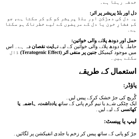
خدشہ رہتا ہے۔
دل اور بلڈ پریشر پر اثر:
یہ دل کی دھڑکن اور بلڈ پریشر کو کم کر سکتا ہے، جو
کم فشارِ خون یا دل کے مریضوں کے لیے خطرناک ہو سکتا
ہے۔
حمل اور دودھ پلانے والی خواتین:
حاملہ یا دودھ پلانے والی خواتین کے لیے
نہایت نقصان دہ
ہے۔ اس
میں موجود کیمیکل
جنین پر منفی اثر (Teratogenic Effect)
ڈال
سکتے ہیں۔
استعمال کے طریقے
پاؤڈر:
گُربچ کی جڑ خشک کرکے پیس لیں۔
ایک چٹکی شہد یا نیم گرم پانی کے ساتھ
یادداشت، ہاضمہ یا
کھانسی
کے لیے لیں۔
لیپ یا پیسٹ:
جڑ کو پانی کے ساتھ پیس کر زخم یا جلدی انفیکشن پر لگائیں۔