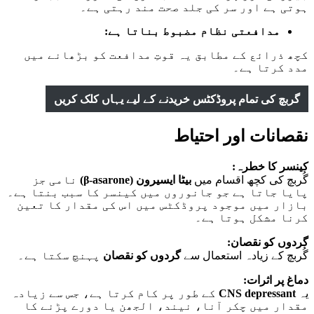
ہوتی ہے اور سر کی جلد صحت مند رہتی ہے۔
مدافعتی نظام مضبوط بناتا ہے:
کچھ ذرائع کے مطابق یہ قوتِ مدافعت کو بڑھانے میں
مدد کرتا ہے۔
گربچ کی تمام پروڈکٹس خریدنے کے لیے یہاں کلک کریں
نقصانات اور احتیاط
کینسر کا خطرہ:
گُربچ کی کچھ اقسام میں
بیٹا ایسیرون (β-asarone)
نامی جز
پایا جاتا ہے جو جانوروں میں کینسر کا سبب بنتا ہے۔
بازار میں موجود پروڈکٹس میں اس کی مقدار کا تعین
کرنا مشکل ہوتا ہے۔
گردوں کو نقصان:
گُربچ کے زیادہ استعمال سے
گردوں کو نقصان
پہنچ سکتا ہے۔
دماغ پر اثرات:
یہ
CNS depressant
کے طور پر کام کرتا ہے، جس سے زیادہ
مقدار میں چکر آنا، نیند، الجھن یا دورے پڑنے کا