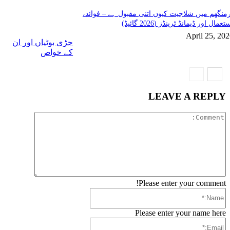
منگھم میں شلاجیت کیوں اتنی مقبول ہے – فوائد،
تعمال اور ڈیمانڈ ٹرینڈز (2026 گائیڈ)
April 25, 20
جڑی بوٹیاں اور ان
کے خواص
LEAVE A REPLY
Comment:
Please enter your comment!
Name:*
Please enter your name here
Email:*