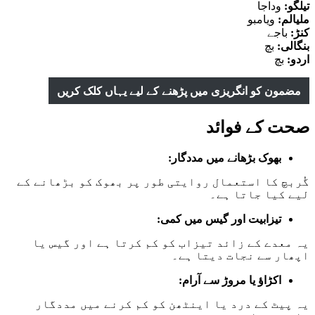
تیلگو:
وداجا
ملیالم:
ویامبو
کنڑ:
باجے
بنگالی:
بچ
اردو:
بچ
مضمون کو انگریزی میں پڑھنے کے لیے یہاں کلک کریں
صحت کے فوائد
بھوک بڑھانے میں مددگار:
گُربچ کا استعمال روایتی طور پر بھوک کو بڑھانے کے
لیے کیا جاتا ہے۔
تیزابیت اور گیس میں کمی:
یہ معدے کے زائد تیزاب کو کم کرتا ہے اور گیس یا
اپھار سے نجات دیتا ہے۔
اکڑاؤ یا مروڑ سے آرام:
یہ پیٹ کے درد یا اینٹھن کو کم کرنے میں مددگار