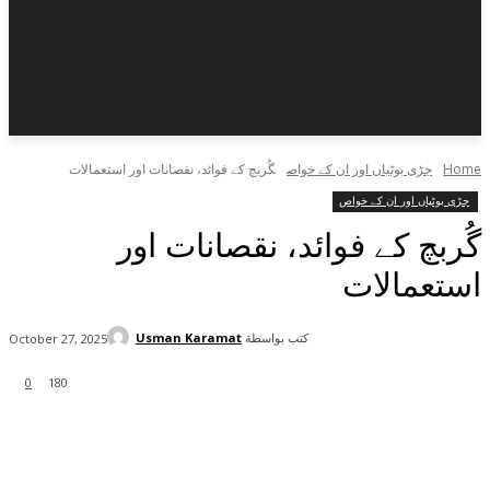
Home
جڑی بوٹیاں اور ان کے خواص
گُربچ کے فوائد، نقصانات اور استعمالات
جڑی بوٹیاں اور ان کے خواص
گُربچ کے فوائد، نقصانات اور
استعمالات
كتب بواسطة
Usman Karamat
October 27, 2025
0
180