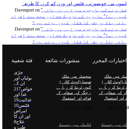
لیموں سے خوبصورتی، فٹنس اور وزن کم کرنے کا طریقہ
” فٹ ہونے کے باوجود میرا بی پی ہائی
Davenport
on
کیوں ہے؟” ماہرین کے نزدیک فٹ اور صحت مند افراد
ہائی بلڈ پریشر کا شکار کیوں ہوتے ہیں؟
” فٹ ہونے کے باوجود میرا بی پی ہائی
Davenport
on
کیوں ہے؟” ماہرین کے نزدیک فٹ اور صحت مند افراد
ہائی بلڈ پریشر کا شکار کیوں ہوتے ہیں؟
اختيارات المحرر
منشورات شائعة
فئة شعبية
جڑی
سٹر میں ملک
منچسٹر میں ملک
بوٹیاں اور
سل(اونٹ کٹارہ)
تھیسل(اونٹ کٹارہ)
ان کے
ں ٹرینڈ کر رہا ہے
کیوں ٹرینڈ کر رہا ہے
خواص
217
گر کی صفائی کے
– جگر کی صفائی کے
غذا اور
ئد اور استعمال
فوائد اور استعمال
غذائیت
19
فٹنس
10
April 27, 2026
April 27, 2
امراض
اور ان کا
علاج
8
سگو میں جنسنگ
گلاسگو میں جنسنگ
طب و