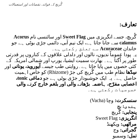
گُربچ کے فوائد، نقصانات اور استعمالات
تعارف:
گُربچ، جسے انگریزی میں
Sweet Flag
اور سائنسی نام
Acorus
calamus
سے جانا جاتا ہے، ایک نیم آبی، دائمی جڑی بوٹی ہے جو
خاندان
Acoraceae
سے تعلق رکھتی ہے۔
یہ پودا عموماً ندیوں، نالوں اور دلدلی علاقوں کے کناروں پر قدرتی
طور پر اُگتا ہے۔ بھارت سمیت ایشیا، یورپ اور شمالی امریکہ کے
کئی حصوں میں پایا جاتا ہے۔روایتی طب جیسے
آیوروید، یونانی
اور
سِدّھا
نظامِ طب میں گُربچ کی جڑ (Rhizome) کو خاص اہمیت
حاصل ہے۔ یہ ایک خوشبودار جڑی بوٹی ہے جو
دماغی tonic،
اعصابی مفرّح، ہاضمہ بڑھانے والی اور بلغم خارج کرنے والی
خصوصیات رکھتی ہے۔
سنسکرت:
وچا (Vacha)
ہندی:
بچ
پنجابی:
گُربچ
انگریزی:
Sweet Flag
مراٹھی:
ویکھنڈ
گجراتی:
وج
تمل:
وسمبو