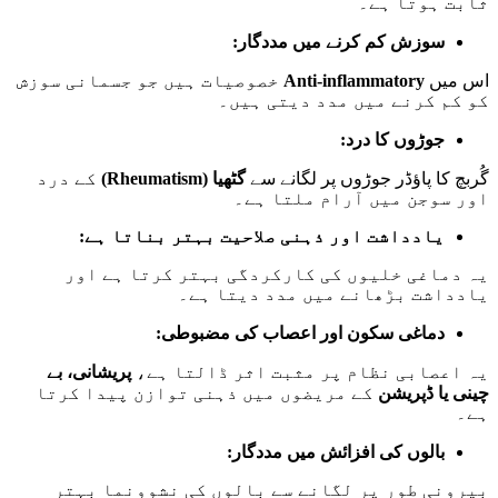
ثابت ہوتا ہے۔
سوزش کم کرنے میں مددگار:
اس میں
Anti-inflammatory
خصوصیات ہیں جو جسمانی سوزش
کو کم کرنے میں مدد دیتی ہیں۔
جوڑوں کا درد:
گُربچ کا پاؤڈر جوڑوں پر لگانے سے
گٹھیا (Rheumatism)
کے درد
اور سوجن میں آرام ملتا ہے۔
یادداشت اور ذہنی صلاحیت بہتر بناتا ہے:
یہ دماغی خلیوں کی کارکردگی بہتر کرتا ہے اور
یادداشت بڑھانے میں مدد دیتا ہے۔
دماغی سکون اور اعصاب کی مضبوطی:
یہ اعصابی نظام پر مثبت اثر ڈالتا ہے،
پریشانی، بے
چینی یا ڈپریشن
کے مریضوں میں ذہنی توازن پیدا کرتا
ہے۔
بالوں کی افزائش میں مددگار:
بیرونی طور پر لگانے سے بالوں کی نشوونما بہتر