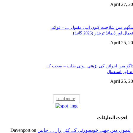
April 27, 2
نگھم میں شلاجیت کیوں اتنی مقبول ہے – فوائد،
مال اور ڈیمانڈ ٹرینڈز (2026 گائیڈ)
April 25, 2
گو میں اجوائن کی بڑھتی ہوئی طلب – صحت کے
ئد اور استعمال
April 25, 2
Load more
احدث التعليقات
لیموں میں چھپے خوبصورتی کے کئی راز۔۔ جانیں
Davenport
on