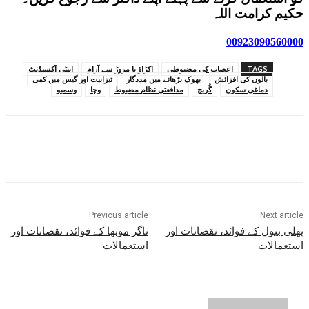
حکیم کرامت اللہ
00923090560000
TAGS
اعصاب کی مضبوطی
اکڑاؤ یا مروڑ سے آرام
اینٹی آکسیڈنٹ
بالوں کی افزائش
بھوک بڑھانے میں مددگار
تیزابیت اور گیس میں کمی
دماغی سکون
گُربچ
مدافعتی نظام مضبوط
وچا
وسمبو
Previous article
Next article
پھلی ببول کے فوائد، نقصانات اور
ناگر موتھا کے فوائد، نقصانات اور
استعمالات
استعمالات