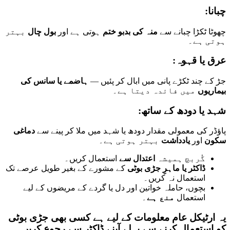
چبانا:
چھوٹا ٹکڑا چبانے سے
منہ کی بدبو ختم
ہوتی ہے اور
بول چال
بہتر
ہوتی ہے۔
عرق یا قہوہ:
جڑ کے چند ٹکڑے پانی میں ابال کر پئیں —
ہاضمے یا سانس کی
بیماریوں
میں فائدہ دیتا ہے۔
شہد یا دودھ کے ساتھ:
پاؤڈر کی معمولی مقدار دودھ یا شہد میں ملا کر پینے سے
دماغی
سکون
اور
یادداشت
بہتر ہوتی ہے۔
گُربچ ہمیشہ
اعتدال سے
استعمال کریں۔
ڈاکٹر یا ماہرِ جڑی بوٹی
کے مشورے کے بغیر طویل عرصے تک
استعمال نہ کریں۔
بچوں، حاملہ خواتین اور دل یا گردے کے مریضوں کے لیے
استعمال
منع ہے
۔
یہ ارٹیکل عام معلومات کے لیے ہے کسی بھی جڑی بوٹی
کو استعمال کرنے سے پہلے آپنے ڈاکٹر سے رجوع کریں۔