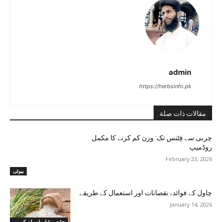
admin
https://herbsinfo.pk
مقالات ذات صلة
چربی سے فِٹنس تک: وزن کم کرنے کا مکمل
روڈمیپ
February 23, 2026
بیوٹی
چاول کے فوائد، نقصانات اور استعمال کے طریقے
January 14, 2026
جڑی بوٹیاں اور ان کے