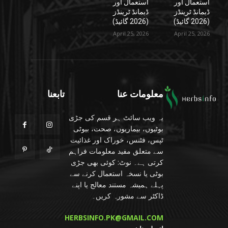
استعمال اور
استعمال اور
ڈیمانڈ ٹرینڈز
ڈیمانڈ ٹرینڈز
(2026 گائیڈ)
(2026 گائیڈ)
April 25, 2026
April 25, 2026
معلومات عنا
تابعنا
یہ ویب سائٹ ہر قسم کی جڑی
بوٹیوں، بیماریوں، صحت، بیوٹی
ٹپس، فٹنس، خوراک اور غذائیت
سے متعلق مفید معلومات فراہم
کرتی ہے۔ نوٹ: کوئی بھی جڑی
بوٹی یا نسخہ استعمال کرنے سے
پہلے ہمیشہ مستند معالج یا اپنے
ڈاکٹر سے مشورہ کریں۔
HERBSINFO.PK@GMAIL.COM