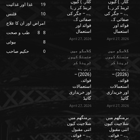
کٹارہ) کیوں
کٹارہ) کیوں
19
غذا اور غذائیت
ٹرینڈ کر رہا
ٹرینڈ کر رہا
10
فٹنس
ہے – جگر کی
ہے – جگر کی
صفائی کے
صفائی کے
امراض اور ان کا علاج
فوائد اور
فوائد اور
استعمال
استعمال
8
8
طب و صحت
April 27, 2026
April 27, 2026
8
بیوٹی
گلاسگو میں
گلاسگو میں
0
حکیم صاحب
جنسنگ کیوں
جنسنگ کیوں
ٹرینڈ کر
ٹرینڈ کر
رہی ہے
رہی ہے
(2026) –
(2026) –
فوائد،
فوائد،
استعمالات
استعمالات
اور خریداری
اور خریداری
گائیڈ
گائیڈ
April 27, 2026
April 27, 2026
برمنگھم میں
برمنگھم میں
شلاجیت کیوں
شلاجیت کیوں
اتنی مقبول
اتنی مقبول
ہے – فوائد،
ہے – فوائد،