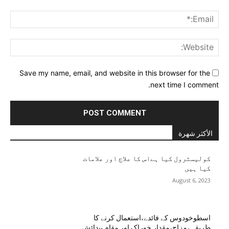
ail:*
ite:
Save my name, email, and website in this browser for the
next time I comment.
الأكثر شهرة
کولیسٹرول کیا ہےاس کا علاج اور علامات
کیا ہیں
August 6, 2023
اسطوخودوس کے فائدے،استعمال کرنے کا
طریقہ ،مزاج،مقدار خوراک اور مقام پیدائش