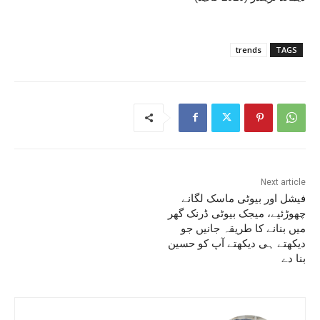
trends
TAGS
Next article
فیشل اور بیوٹی ماسک لگانے
چھوڑئیے، میجک بیوٹی ڈرنک گھر
میں بنانے کا طریقہ جانیں جو
دیکھتے ہی دیکھتے آپ کو حسین
بنا دے