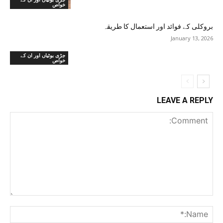
خواص
بروکلی کے فوائد اور استعمال کا طریقہ
January 13, 2026
جڑی بوٹیاں اور ان کے
خواص
LEAVE A REPLY
Comment:
me:*