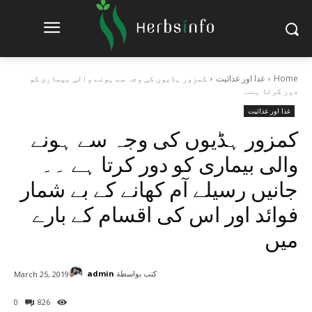
Home
غذا اور غذائیت
کمزور ہڈیوں کی وجہ سے ہونے والی بیماری کو
دور کرتا ہے...
غذا اور غذائیت
کمزور ہڈیوں کی وجہ سے ہونے
والی بیماری کو دور کرتا ہے ۔۔
جانیں رسیلے آم کھانے کے بے شمار
فوائد اور اس کی اقسام کے بارے
میں
كتب بواسطة
admin
March 25, 2019
0
826