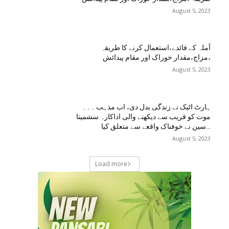
August 5, 2023
آملہ کے فائدے،استعمال کرنے کا طریقہ
،مزاج،مقدار خوراک اور مقام پیدائش
August 5, 2023
ہارٹ اٹیک نے زندگی بدل دی، اب مذہب ۔۔۔
موت کو قریب سے دیکھنے والی اداکارہ سشمیتا
سین نے خوفناک واقعے سے متعلق کیا...
August 5, 2023
Load more