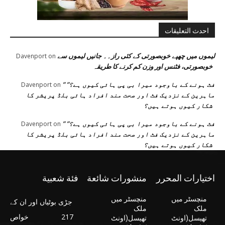
احدث التعليقات
لیموں میں چھپے خوبصورتی کے کئی راز۔۔ جانیں لیموں سے
Davenport
on
خوبصورتی، فٹنس اور وزن کم کرنے کا طریقہ
” فٹ ہونے کے باوجود میرا بی پی ہائی کیوں ہے؟”
Davenport
on
ماہرین کے نزدیک فٹ اور صحت مند افراد ہائی بلڈ پریشر کا
شکار کیوں ہوتے ہیں؟
” فٹ ہونے کے باوجود میرا بی پی ہائی کیوں ہے؟”
Davenport
on
ماہرین کے نزدیک فٹ اور صحت مند افراد ہائی بلڈ پریشر کا
شکار کیوں ہوتے ہیں؟
اختيارات المحرر
منشورات شائعة
فئة شعبية
منچسٹر میں
منچسٹر میں
جڑی بوٹیاں اور ان کے
ملک
ملک
217
خواص
تھیسل(اونٹ
تھیسل(اونٹ