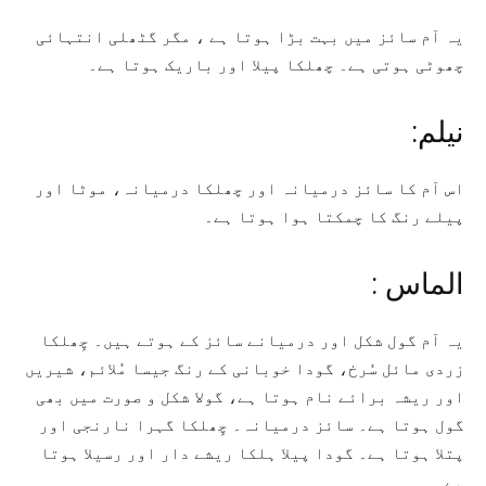
یہ آم سائز میں بہت بڑا ہوتا ہے ، مگر گٹھلی انتہائی
چھوٹی ہوتی ہے۔ چھلکا پیلا اور باریک ہوتا ہے۔
نیلم:
اس آم کا سائز درمیانہ اور چھلکا درمیانہ، موٹا اور
پیلے رنگ کا چمکتا ہوا ہوتا ہے۔
الماس :
یہ آم گول شکل اور درمیانے سائز کے ہوتے ہیں۔ چِھلکا
زردی مائل سُرخ، گودا خوبانی کے رنگ جیسا مُلائم، شیریں
اور ریشہ برائے نام ہوتا ہے، گولا شکل و صورت میں بھی
گول ہوتا ہے۔ سائز درمیانہ۔ چِھلکا گہرا نارنجی اور
پتلا ہوتا ہے۔ گودا پیلا ہلکا ریشے دار اور رسیلا ہوتا
ہے۔