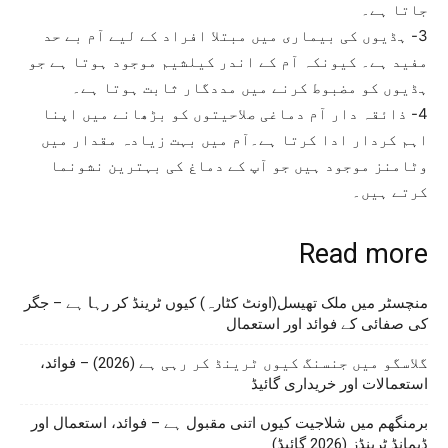
جاتا ہے۔
3- ہڈیوں کی بیماری میں مبتلا افراد کے لیے آم بے حد
مفید ہے۔ کیونکہ آم کے اندر کیلشیم موجود ہوتا ہے جو
ہڈیوں کو مضبوط کرنے میں مددگار ثابت ہوتا ہے۔
4- ذائقہ دار آم دماغی صلاحیتوں کو بڑھانے میں اپنا
اہم کردار ادا کرتا ہے۔آم میں بہت زیادہ مقدار میں
وٹامنز موجود ہیں جو آپ کے دماغ کی بہترین نشونما
کرتے ہیں۔
Read more
منچسٹر میں ملک تھیسل(اونٹ کٹارہ) کیوں ٹرینڈ کر رہا ہے – جگر
کی صفائی کے فوائد اور استعمال
گلاسگو میں جنسنگ کیوں ٹرینڈ کر رہی ہے (2026) – فوائد،
استعمالات اور خریداری گائیڈ
برمنگھم میں شلاجیت کیوں اتنی مقبول ہے – فوائد، استعمال اور
ڈیمانڈ ٹرینڈز (2026 گائیڈ)