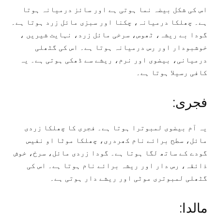
اس کی شکل بیضہ نما ہوتی ہے اور سائز درمیانہ ہوتا
ہے۔ چھلکا درمیانہ، چکنا اور سبزی مائل زرد ہوتا ہے۔
گودا بے ریشہ، ٹھوس، سرخی مائل زرد، نہایت شیریں ،
خوشبودار اور رس درمیانہ ہوتا ہے۔ اس کی گٹھلی
درمیانی، بیضوی اور نرم، ریشے سے ڈھکی ہوتی ہے۔ یہ
کافی رسیلا ہوتا ہے۔
فجری:
یہ آم بیضوی لمبوترا ہوتا ہے۔ فجری کا چھلکا زردی
مائل، سطح برائے نام کھردری، چھلکا موٹا او نفیس
گودے کے ساتھ لگا ہوتا ہے۔ گودا زردی مائل، سرخ، خوش
ذائقہ، رس دار اور ریشہ برائے نام ہوتا ہے۔ اس کی
گٹھلی لمبوتری موٹی اور ریشے دار ہوتی ہے۔
مالدا: