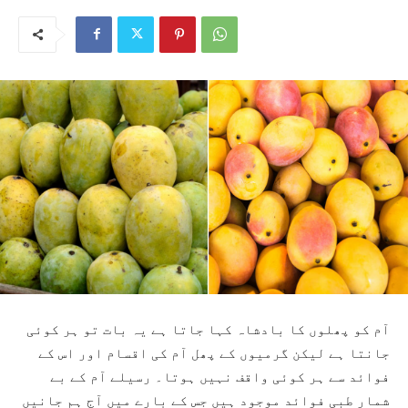
آم کو پھلوں کا بادشاہ کہا جاتا ہے یہ بات تو ہر کوئی
جانتا ہے لیکن گرمیوں کے پھل آم کی اقسام اور اس کے
فوائد سے ہر کوئی واقف نہیں ہوتا۔ رسیلے آم کے بے
شمار طبی فوائد موجود ہیں جس کے بارے میں آج ہم جانیں