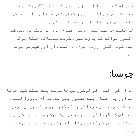
گے۔ آم کھانے کا انداز ہر کسی کا الگ الگ ہوتا ہے
کیونکہ اس کی لذت میں ہر کوئی کھو جاتا ہے اور اس کی
مٹھاس آپ کو اپنے قابو میں کر لیتی ہے۔
تو چلیے جانتے ہیں آم کی اقسام اور اس بہترین پھل کے
انمول فوائد کے بارے میں۔ گودے کے ساتھ چمٹا ہوتا
ہے۔ گودا گہرا زرد، نرم، ذائقے دار اور شیریں ہوتا
ہے۔
چونسا:
اس آم کی اقسام کو لوگوں کی جانب سے بہت پسند کیا جاتا
ہے اور یہ اقسام بہت مقبول بھی ہے۔یہ آم تھوڑا لمبا،
چھلکا درمیانی موٹائی والا ملائم اور رنگت پیلی ہوتی
ہے۔ اس کا گودا گہرا زرد، نہایت خوشبودار اور شیریں
ہوتا ہے۔ اس کی گٹھلی پتلی لمبوتری، سائز بڑا ہوتا
ہے۔