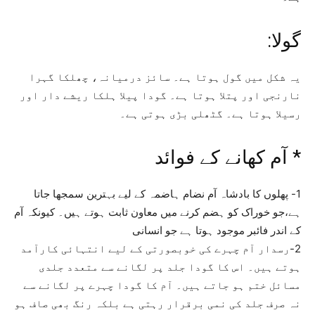
گولا:
یہ شکل میں گول ہوتا ہے۔ سائز درمیانہ، چھلکا گہرا
نارنجی اور پتلا ہوتا ہے۔ گودا پیلا ہلکا ریشے دار اور
رسیلا ہوتا ہے۔ گٹھلی بڑی ہوتی ہے۔
* آم کھانے کے فوائد
1- پھلوں کا بادشاہ آم نضام ہاضمہ کے لیے بہترین سمجھا جاتا
ہے،جو خوراک کو ہضم کرنے میں معاون ثابت ہوتے ہیں۔ کیونکہ آم
کے اندر فائبر موجود ہوتا ہے جو انسانی
2-رسدار آم چہرے کی خوبصورتی کے لیے انتہائی کارآمد
ہوتے ہیں۔ اس کا گودا جلد پر لگانے سے متعدد جلدی
مسائل ختم ہو جاتے ہیں۔ آم کا گودا چہرے پر لگانے سے
نہ صرف جلد کی نمی برقرار رہتی ہے بلکہ رنگ بھی صاف ہو