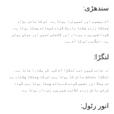
سندھڑی:
آم بیضوی اور لمبوترا ہوتا ہے۔ اس کا سائز بڑا،
چھلکا زرد، چکنا باریک گودے کیساتھ چمٹا ہوتا ہے۔
گودا شیریں ، رس دار اور گٹھلی لمبی اور موٹی ہوتی
ہے۔ اصلاًمدراس کا آم ہے۔
لنگڑا:
نہ جانے کیوں اسے لنگڑا آم کہہ کر پکارا جاتا ہے۔
لنگڑا مختلف سائز کا ہوتا ہے، اس کا چِھلکا چِکنا، بے
حد پتلا اور نفیس گودے کے ساتھ چِمٹا ہوتا ہے، گودا
سُرخی مائل زرد، مُلائم، شیریں، رَس دار ہوتا ہے۔
انور رٹول: