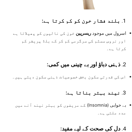
1.
بلند فشار خون کو کم کرتا ہے:
اسرول میں موجود
ریسرپین
خون کی نالیوں کو پھیلاتا ہے
اور نروس سسٹم کی سرگرمی کم کر کے بلڈ پریشر کم
کرتا ہے۔
2.
ذہنی دباؤ اور بے چینی میں کمی:
اس کی قدرتی سکون بخش خصوصیات ذہنی سکون دیتی ہیں۔
3.
نیند بہتر بناتا ہے:
بے خوابی (Insomnia) کے مریضوں کو بہتر نیند آنے میں
مدد ملتی ہے۔
4.
دل کی صحت کے لیے مفید: