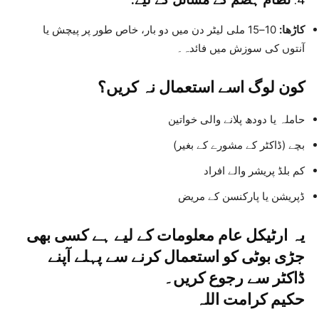
کاڑھا:
10–15 ملی لیٹر دن میں دو بار، خاص طور پر پیچش یا
آنتوں کی سوزش میں فائدہ۔
کون لوگ اسے استعمال نہ کریں؟
حاملہ یا دودھ پلانے والی خواتین
بچے (ڈاکٹر کے مشورے کے بغیر)
کم بلڈ پریشر والے افراد
ڈپریشن یا پارکنسن کے مریض
یہ ارٹیکل عام معلومات کے لیے ہے کسی بھی
جڑی بوٹی کو استعمال کرنے سے پہلے آپنے
ڈاکٹر سے رجوع کریں۔
حکیم کرامت اللہ