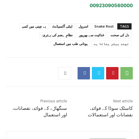
00923090560000
TAGS
Snake Root
اسرول
اینٹی آکسیڈنٹ
بے چینی میں کمی
دل کی صحت
غذائیت سے بھرپور
نظامِ ہضم کی بہتری:
نیند بہتر بناتا ہے
یونانی طب میں استعمال
Previous article
Next article
کاسٹک سوڈا کے فوائد،
سنگھاڑے کے فوائد، نقصانات،
نقصانات اور استعمالات
اور استعمال