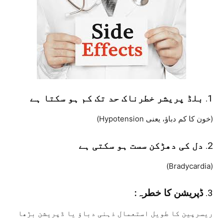
1.
بلڈ پریشر خطرناک حد تک کم ہو سکتا ہے
(خون کا کم دباؤ، یعنی Hypotension)
2.
دل کی دھڑکن سست ہو سکتی ہے
(Bradycardia)
3.
ڈپریشن کا خطرہ:
ریسرپین کا طویل استعمال ذہنی دباؤ یا ڈپریشن بڑھا