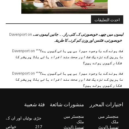
احدث التعليقات
لیموں میں چھپے خوبصورتی کے کئی راز۔۔ جانیں لیموں سے
Davenport
on
خوبصورتی، فٹنس اور وزن کم کرنے کا طریقہ
” فٹ ہونے کے باوجود میرا بی پی ہائی کیوں ہے؟”
Davenport
on
ماہرین کے نزدیک فٹ اور صحت مند افراد ہائی بلڈ پریشر کا
شکار کیوں ہوتے ہیں؟
” فٹ ہونے کے باوجود میرا بی پی ہائی کیوں ہے؟”
Davenport
on
ماہرین کے نزدیک فٹ اور صحت مند افراد ہائی بلڈ پریشر کا
شکار کیوں ہوتے ہیں؟
اختيارات المحرر
منشورات شائعة
فئة شعبية
منچسٹر میں
منچسٹر میں
جڑی بوٹیاں اور ان کے
ملک
ملک
217
خواص
تھیسل(اونٹ
تھیسل(اونٹ