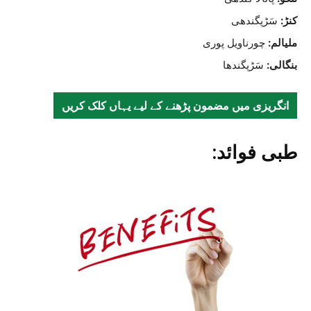
کنڑ:
سَڑپگندھی
ملیالم:
چورناویل پوری
بنگالی:
سَڑپگندھا
انگریزی میں مضمون پڑھنے کے لیے یہاں کلک کریں
طبی فوائد: