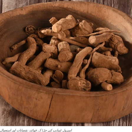
اسرول (سانپ کی جڑ) کے فوائد، نقصانات اور استعمال