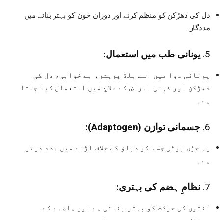
دل کی دھڑکن کو منظم کرنے اور دوران خون کو بہتر بنانے میں
مددگار۔
5.
یونانی طب میں استعمال:
یونانی دوا میں اسے بلڈ پریشر، بے خوابی، دل کی
دھڑکن اور ذہنی امراض کے علاج میں استعمال کیا جاتا
ہے۔
6.
جسمانی توازن (Adaptogen):
یہ جڑی بوٹی جسم کو دباؤ کے خلاف لڑنے میں مدد دیتی
ہے۔
7.
نظامِ ہضم کی بہتری:
آنتوں کی حرکت کو بہتر بناتی ہے اور ہاضمے کے