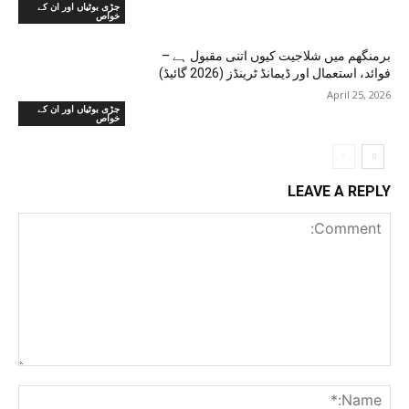
جڑی بوٹیاں اور ان کے
خواص
برمنگھم میں شلاجیت کیوں اتنی مقبول ہے –
فوائد، استعمال اور ڈیمانڈ ٹرینڈز (2026 گائیڈ)
April 25, 2026
جڑی بوٹیاں اور ان کے
خواص
LEAVE A REPLY
Comment:
me:*