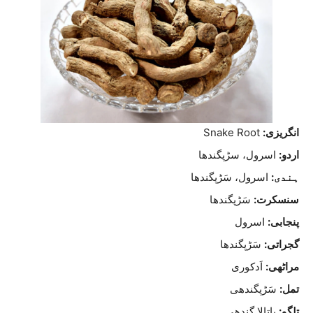
انگریزی:
Snake Root
اردو:
اسرول، سڑپگندھا
ہندی:
اسرول، سَڑپگندھا
سنسکرت:
سَڑپگندھا
پنجابی:
اسرول
گجراتی:
سَڑپگندھا
مراٹھی:
اَدکوری
تمل:
سَڑپگندھی
تلگو:
پاتالا گندھی