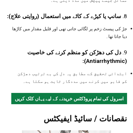
مسائل جیسے پیچش میں مدد دیتی ہے۔
8.
سانپ یا کیڑے کے کاٹے میں استعمال (روایتی علاج):
جڑ کی پیسٹ زخم پر لگائی جاتی تھی اور قلیل مقدار میں کاڑھا
دیا جاتا تھا۔
9.
دل کی دھڑکن کو منظم کرنے کی خاصیت
(Antiarrhythmic):
ابتدائی تحقیق کے مطابق یہ دل کی بے ترتیب دھڑکن
کو قابو میں کرنے میں مددگار ثابت ہو سکتا ہے۔
اسرول کی تمام پروڈکٹس خریدنے کے لیے یہاں کلک کریں
نقصانات / سائیڈ ایفیکٹس