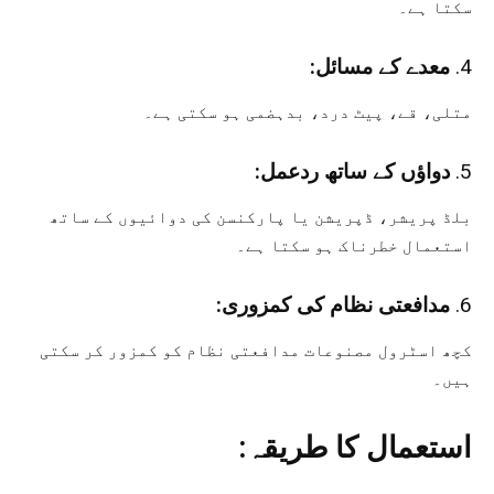
سکتا ہے۔
4.
معدے کے مسائل:
متلی، قے، پیٹ درد، بدہضمی ہو سکتی ہے۔
5.
دواؤں کے ساتھ ردعمل:
بلڈ پریشر، ڈپریشن یا پارکنسن کی دوائیوں کے ساتھ
استعمال خطرناک ہو سکتا ہے۔
6.
مدافعتی نظام کی کمزوری:
کچھ اسٹرول مصنوعات مدافعتی نظام کو کمزور کر سکتی
ہیں۔
استعمال کا طریقہ: