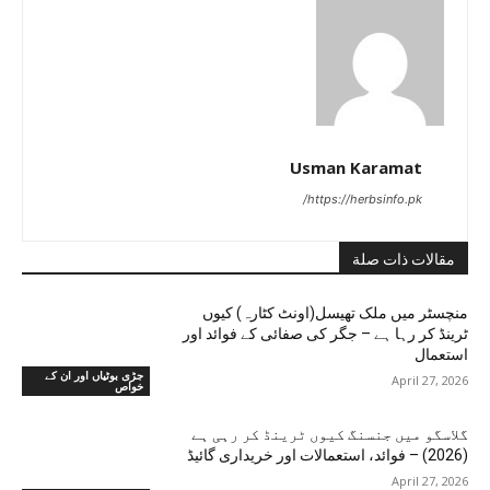
Usman Karamat
https://herbsinfo.pk/
مقالات ذات صلة
منچسٹر میں ملک تھیسل(اونٹ کٹارہ) کیوں
ٹرینڈ کر رہا ہے – جگر کی صفائی کے فوائد اور
استعمال
جڑی بوٹیاں اور ان کے
April 27, 2026
خواص
گلاسگو میں جنسنگ کیوں ٹرینڈ کر رہی ہے
(2026) – فوائد، استعمالات اور خریداری گائیڈ
April 27, 2026