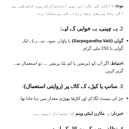
نوٹ:
ڈاکٹر کی نگرانی میں استعمال کریں، خاص طور پر
اگر بلڈ پریشر بہت زیادہ کم ہو سکتا ہے۔
2.
بے چینی، بے خوابی کے لیے:
گولی (Sarpagandha Vati)
یا پاؤڈر، سونے سے پہلے ایک
گولی یا 250 ملی گرام۔
احتیاط:
اگر آپ کو ڈپریشن یا کم بلڈ پریشر ہے تو استعمال سے
گریز کریں۔
3.
سانپ یا کیڑے کے کاٹے پر (روایتی استعمال):
جڑ کی پیسٹ لگا کر اور کاڑھا تھوڑی مقدار میں دیا جاتا تھا۔
خبردار:
یہ
ماڈرن اینٹی وینم
کا متبادل نہیں ہے۔
4.
نظام ہضم کے مسائل کے لیے: