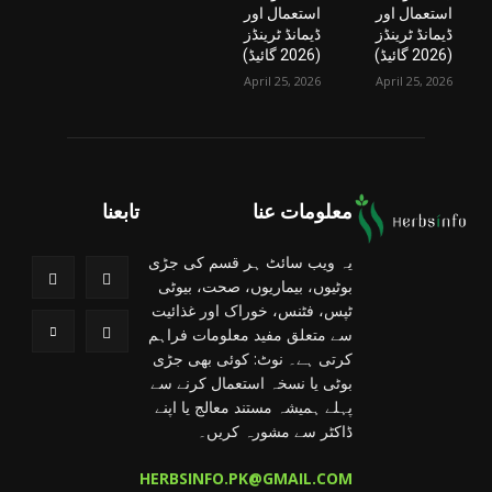
استعمال اور
استعمال اور
ڈیمانڈ ٹرینڈز
ڈیمانڈ ٹرینڈز
(2026 گائیڈ)
(2026 گائیڈ)
April 25, 2026
April 25, 2026
معلومات عنا
تابعنا
یہ ویب سائٹ ہر قسم کی جڑی
بوٹیوں، بیماریوں، صحت، بیوٹی
ٹپس، فٹنس، خوراک اور غذائیت
سے متعلق مفید معلومات فراہم
کرتی ہے۔ نوٹ: کوئی بھی جڑی
بوٹی یا نسخہ استعمال کرنے سے
پہلے ہمیشہ مستند معالج یا اپنے
ڈاکٹر سے مشورہ کریں۔
HERBSINFO.PK@GMAIL.COM