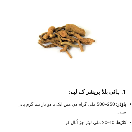
1.
ہائی بلڈ پریشر کے لیے:
پاؤڈر:
250–500 ملی گرام دن میں ایک یا دو بار نیم گرم پانی
سے۔
کاڑھا:
10–20 ملی لیٹر جڑ اُبال کر۔