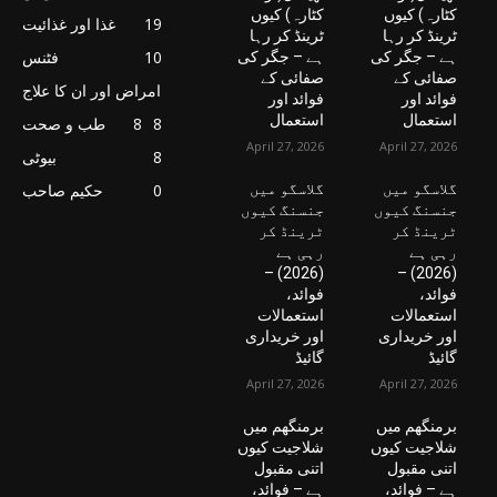
کٹارہ) کیوں
کٹارہ) کیوں
19
غذا اور غذائیت
ٹرینڈ کر رہا
ٹرینڈ کر رہا
10
فٹنس
ہے – جگر کی
ہے – جگر کی
صفائی کے
صفائی کے
امراض اور ان کا علاج
فوائد اور
فوائد اور
استعمال
استعمال
8
8
طب و صحت
April 27, 2026
April 27, 2026
8
بیوٹی
گلاسگو میں
گلاسگو میں
0
حکیم صاحب
جنسنگ کیوں
جنسنگ کیوں
ٹرینڈ کر
ٹرینڈ کر
رہی ہے
رہی ہے
(2026) –
(2026) –
فوائد،
فوائد،
استعمالات
استعمالات
اور خریداری
اور خریداری
گائیڈ
گائیڈ
April 27, 2026
April 27, 2026
برمنگھم میں
برمنگھم میں
شلاجیت کیوں
شلاجیت کیوں
اتنی مقبول
اتنی مقبول
ہے – فوائد،
ہے – فوائد،