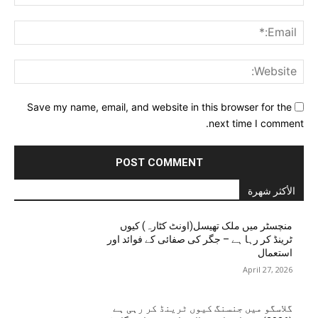
ail:*
ite:
Save my name, email, and website in this browser for the
next time I comment.
الأكثر شهرة
منچسٹر میں ملک تھیسل(اونٹ کٹارہ) کیوں
ٹرینڈ کر رہا ہے – جگر کی صفائی کے فوائد اور
استعمال
April 27, 2026
گلاسگو میں جنسنگ کیوں ٹرینڈ کر رہی ہے