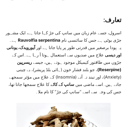
تعارف:
اسرول، جسے عام زبان میں سانپ کی جڑ کہا جاتا ہے، ایک مشہور
جڑی بوٹی ہے جس کا سائنسی نام
Rauvolfia serpentina
ہے۔
یہ پودا برصغیر میں قدرتی طور پر پایا جاتا ہے اور
آیورویدک، یونانی
اور دیسی
علاج میں صدیوں سے استعمال ہوتا آ رہا ہے۔اس کے
جڑوں میں طاقتور کیمیکل موجود ہوتے ہیں، جیسے
ریسرپین
(Reserpine)
، جو بلند فشار خون (ہائی بلڈ پریشر)، بے چینی
(Anxiety)، اور نیند نہ آنے (Insomnia) کے علاج میں مؤثر سمجھے
جاتے ہیں۔اسے ماضی میں
سانپ کے کاٹے
کا علاج سمجھا جاتا تھا،
جس کی وجہ سے اسے “سانپ کی جڑ” کا نام ملا۔