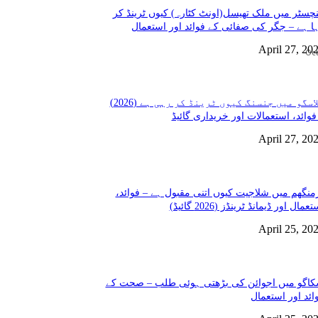
چسٹر میں ملک تھیسل(اونٹ کٹارہ) کیوں ٹرینڈ کر
ا ہے – جگر کی صفائی کے فوائد اور استعمال
April 27, 20
Oct
گلاسگو میں جنسنگ کیوں ٹرینڈ کر رہی ہے (2026)
فوائد، استعمالات اور خریداری گائیڈ
April 27, 20
منگھم میں شلاجیت کیوں اتنی مقبول ہے – فوائد،
عمال اور ڈیمانڈ ٹرینڈز (2026 گائیڈ)
April 25, 20
اگو میں اجوائن کی بڑھتی ہوئی طلب – صحت کے
ائد اور استعمال