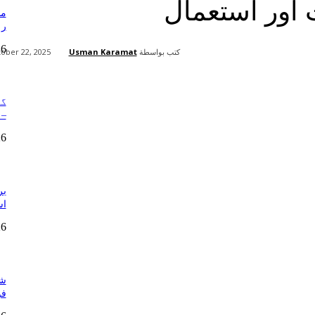
 اور استعمال
من
رہ
26
كتب بواسطة
Usman Karamat
ober 22, 2025
Share
– 
26
بر
است
26
شک
فو