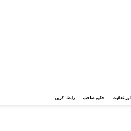
اور غذائیت
حکیم صاحب
رابطہ کریں