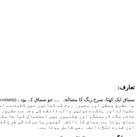
تعارف:
یہ مشرق وسطیٰ اور بحیرہ روم کے کھانوں میں کثرت سے ا
مٹیالے اور ہلکے دھوئیں والے ذائقے کی وجہ سے مشہور 
جات، سلاد ڈریسنگ، اور چٹنیوں میں استعمال کیا جا سکت
سماق ہوتا ہے۔سماق کا ذائقہ لیموں یا سرکے کی طرح کھٹ
اور قدرے تلخ ذائقہ بھی شامل ہوتا ہے۔