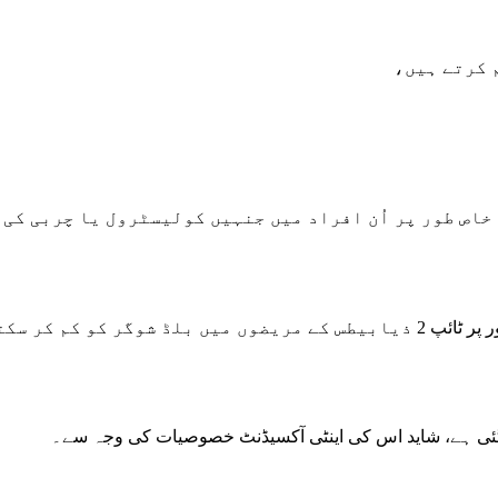
 کرتے ہیں،
خاص طور پر اُن افراد میں جنہیں کولیسٹرول یا چربی کی
مطالعات سے معلوم ہوتا ہے کہ سماق شوگر کے مریضوں، خاص طور پر ٹائپ 2 ذیابیطس کے مریضوں میں بلڈ شوگر کو کم کر 
ئی ہے، شاید اس کی اینٹی آکسیڈنٹ خصوصیات کی وجہ سے۔