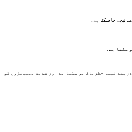
ہت نیچے جا سکتا ہے۔
و سکتا ہے۔
 کا دھواں سانس کے ذریعے لینا خطرناک ہو سکتا ہے اور شدید پھیپھڑوں کی