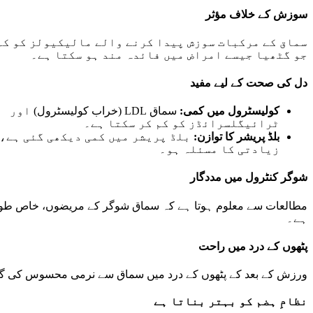
سوزش کے خلاف مؤثر
سماق کے مرکبات سوزش پیدا کرنے والے مالیکیولز کو کم
جو گٹھیا جیسے امراض میں فائدہ مند ہو سکتا ہے۔
دل کی صحت کے لیے مفید
کولیسٹرول میں کمی:
سماق LDL (خراب کولیسٹرول) اور
ٹرائیگلسرائڈز کو کم کر سکتا ہے۔
بلڈ پریشر کا توازن:
بلڈ پریشر میں کمی دیکھی گئی ہے، 
زیادتی کا مسئلہ ہو۔
شوگر کنٹرول میں مددگار
ہے۔
پٹھوں کے درد میں راحت
ورزش کے بعد کے پٹھوں کے درد میں سماق سے نرمی محسوس کی گ
نظامِ ہضم کو بہتر بناتا ہے