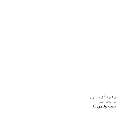
ونوئڈز، اور
ے بچاتے
ہیں۔ 2018 کی ایک تحقیق کے مطابق، سماق کی اینٹی آکسیڈنٹ صلاحیت وٹامن C