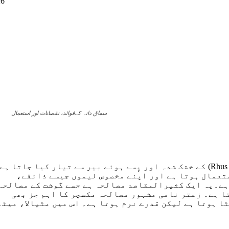
26
سماق دانہ کےفوائد، نقصانات اور استعمال
سماق ایک کھٹا، سرخ رنگ کا مصالحہ ہے جو سماق کے پودے (Rhus coriaria) کے خشک شدہ اور پِسے ہوئے بیر سے تیار کیا جاتا 
ستعمال ہوتا ہے اور اپنے مخصوص لیموں جیسے ذائقے،
ہے۔یہ ایک کثیرالمقاصد مصالحہ ہے جسے گوشت کے مصالحہ
ا ہے۔ زعتر نامی مشہور مصالحہ مکسچر کا اہم جز بھی
ا ہوتا ہے لیکن قدرے نرم ہوتا ہے۔ اس میں مٹیالا، میٹھ