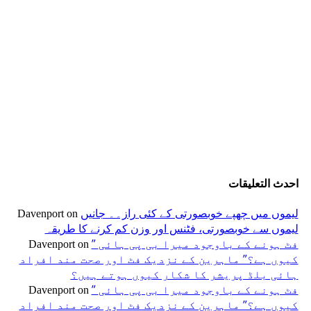
احدث التعليقات
لیموں میں چھپے خوبصورتی کے کئی راز۔۔ جانیں
Davenport
on
لیموں سے خوبصورتی، فٹنس اور وزن کم کرنے کا طریقہ
” فٹ ہونے کے باوجود میرا بی پی ہائی
Davenport
on
کیوں ہے؟” ماہرین کے نزدیک فٹ اور صحت مند افراد
ہائی بلڈ پریشر کا شکار کیوں ہوتے ہیں؟
” فٹ ہونے کے باوجود میرا بی پی ہائی
Davenport
on
کیوں ہے؟” ماہرین کے نزدیک فٹ اور صحت مند افراد