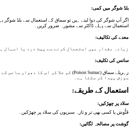
بلڈ شوگر میں کمی:
اگر آپ شوگر کی دوا لیتے ہیں تو سماق کے استعمال سے بلڈ شوگر ب
استعمال سے پہلے ڈاکٹر سے مشورہ ضرور کریں۔
معدے کی تکالیف:
زیادہ مقدار میں استعمال کرنے سے پیٹ درد یا اسہال ہ
سانس کی تکلیف:
زہریلے سماق (Poison Sumac) کو جلا کر اس
سوزش پیدا کر سکتا ہے۔
استعمال کے طریقے:
سلاد پر چھڑکیں:
فَتُّوش یا کسی بھی تر و تازہ سبزیوں کی سلاد پر چھڑکیں۔
گوشت پر مصالحہ لگائیں: