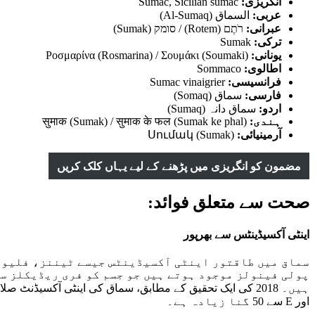
انگریزی:
Sumac, Sicilian sumac
عربی:
السماق (Al-Sumaq)
عبرانی:
רֹתֶם (Rotem) / סומק (Sumak)
ترکی:
Sumak
یونانی:
Ροσμαρίνα (Rosmarina) / Σουμάκι (Soumaki)
اطالوی:
Sommaco
فرانسیسی:
Sumac vinaigrier
فارسی:
سماق (Somaq)
اردو:
سماق دانہ (Sumaq)
ہندی:
सुमाक (Sumak) / सुमाक के फल (Sumak ke phal)
آرمینیائی:
Սումակ (Sumak)
مضمون کو انگریزی میں پڑھنے کے لیے یہاں کلک کریں
صحت سے متعلق فوائد:
اینٹی آکسیڈینٹس سے بھرپور
سماق میں طاقتور اینٹی آکسیڈینٹس جیسے ٹیننز، فلیو
پولی فینولز موجود ہوتے ہیں جو جسم کو فری ریڈیکلز س
اور E سے 50 گنا زیادہ ہے۔