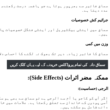
سماق فائبر سے بھرپور ہوتا ہے جو ہاضمہ درست رکھنے، قب
مدد دیتا ہے۔
جراثیم کش خصوصیات
سماق میں اینٹی بیکٹیریل اور اینٹی فنگل خصوصیات پائ
ہیں۔
وزن میں کمی
سماق کا فائبر زیادہ دیر تک بھوک نہ لگنے کا احساس دلا
سماق دانہ کی تمام پروڈکٹس خریدنے کے لیے یہاں کلک کریں
ممکنہ مضر اثرات (Side Effects):
الرجی (حساسیت):
اگر آپ کو کاجو یا آم سے الرجی ہے تو سماق سے بھی ہو س
اُسی پودوں کے خاندان سے تعلق رکھتا ہے۔ علامات میں خا
دانے شامل ہو سکتے ہیں۔