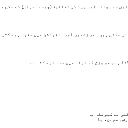
ض سے بچانے اور پیٹ کی تکالیف (جیسے اسہال) کے علاج می
ی جاتی ہیں، جو زخموں اور انفیکشن میں مفید ہو سکتی
تا ہے، جو وزن کم کرنے میں مدد کر سکتا ہے۔
کتی ہے کیونکہ یہ
رش، سوجن، یا