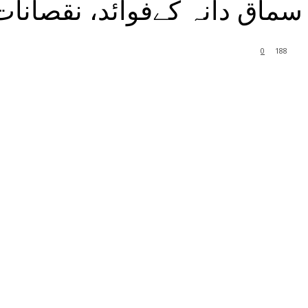
سماق دانہ کےفوائد، نقصانات
0
188