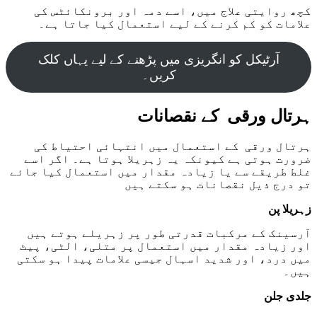
کچھ روایتی علاج میں، اسے دمہ اور برونکائٹس کی
علامات کو کم کرنے کے لیے استعمال کیا جاتا ہے۔
آرٹیکل کو انگریزی میں پڑھنے کے لیے یہاں کلک
کریں۔
ہرتال ورقی کے نقصانات
ہرتال ورقی کے استعمال میں انتہائی احتیاط کی
ضرورت ہوتی ہے کیونکہ یہ زہریلا ہوتا ہے۔ اگر اسے
غلط طریقے سے یا زیادہ مقدار میں استعمال کیا جائے
تو درج ذیل نقصانات ہو سکتے ہیں
زہریلا پن
آرسینک کے مرکبات قدرتی طور پر زہریلے ہوتے ہیں
اور زیادہ مقدار میں استعمال پر متلی، الٹی، پیٹ
میں درد، اور شدید اسہال جیسی علامات پیدا ہو سکتی
ہیں۔
جلدی جلن