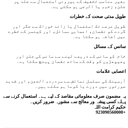
بغیر مناسب تخفیف کے بیرونی استعمال سے جلد پر
جلن، زخم، یا الرجی ہو سکتی ہے۔
طویل مدتی صحت کے خطرات
طویل عرصے تک استعمال یا زائد خوراک سے جگر اور
گردے کو نقصان، اعصابی مسائل، اور کینسر کے خطرے
میں اضافہ ہو سکتا ہے۔
سانس کے مسائل
خام کو سانس کے ذریعے لینے سے سانس کی جلن اور
پھیپھڑوں کو وقت کے ساتھ نقصان پہنچ سکتا ہے۔
اعصابی علامات
آرسینک کی مسلسل نمائش سے سردرد، الجھن، اور شدید
صورتوں میں دورے یا کوما ہو سکتے ہیں۔
یہ مضمون صرف معلوماتی مقاصد کے لیے ہے۔ استعمال کرنے سے
پہلے کسی پیشہ ور معالج سے مشورہ ضرور کریں۔
حکیم کرامت اللہ
+923090560000