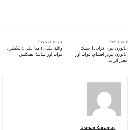
Previous article
Next article
ہاتورن بیری ڈرائی | خشک
وائلڈ ہلدی (امبا ہلدی) شکلیں،
ہاتورن بیریز اقسام، فوائد اور
فوائد اور سائیڈ ایفیکٹس
مضر اثرات
Usman Karamat