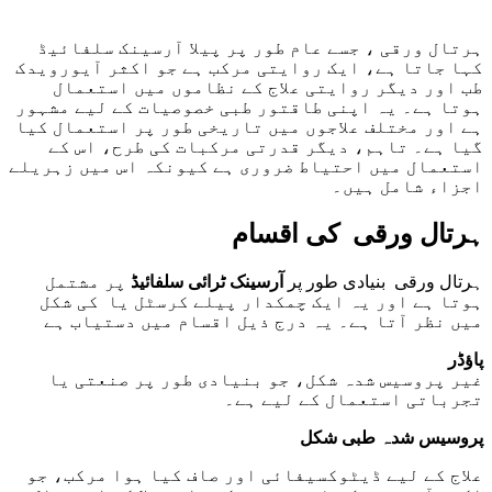
ہرتال ورقی ، جسے عام طور پر پیلا آرسینک سلفائیڈ
کہا جاتا ہے، ایک روایتی مرکب ہے جو اکثر آیورویدک
طب اور دیگر روایتی علاج کے نظاموں میں استعمال
ہوتا ہے۔ یہ اپنی طاقتور طبی خصوصیات کے لیے مشہور
ہے اور مختلف علاجوں میں تاریخی طور پر استعمال کیا
گیا ہے۔ تاہم، دیگر قدرتی مرکبات کی طرح، اس کے
استعمال میں احتیاط ضروری ہے کیونکہ اس میں زہریلے
اجزاء شامل ہیں۔
ہرتال ورقی کی اقسام
ہرتال ورقی بنیادی طور پر
آرسینک ٹرائی سلفائیڈ
پر مشتمل
ہوتا ہے اور یہ ایک چمکدار پیلے کرسٹل یا کی شکل
میں نظر آتا ہے۔ یہ درج ذیل اقسام میں دستیاب ہے
پاؤڈر
غیر پروسیس شدہ شکل، جو بنیادی طور پر صنعتی یا
تجرباتی استعمال کے لیے ہے۔
پروسیس شدہ طبی شکل
علاج کے لیے ڈیٹوکسیفائی اور صاف کیا ہوا مرکب، جو