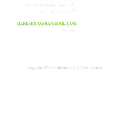
پہلے ہمیشہ مستند معالج یا اپنے
ڈاکٹر سے مشورہ کریں۔
HERBSINFO.PK@GMAIL.COM
: اتصل بنا
Copyright 2024 © Herbsinfo.pk | All Rights Reserved