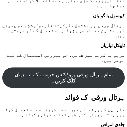
اکثر آیورویدک جڑی بوٹیوں کے ساتھ ملا کر استعمال
کیا جاتا ہے۔
کیپسول یا گولیاں
ہرتال ورقی پر مشتمل مارکیٹڈ فارمولیشن، جو چھوٹی
اور متعین مقدار میں زبانی استعمال کے لیے ہوتی
ہیں۔
ٹاپیکل تیاریاں
مرہم یا کریم میں شامل، جو بیرونی استعمال کے لیے
ہوتی ہیں۔
تمام ہرتال ورقی پروڈکٹس خریدنے کے لیے
یہاں
کلک کریں
۔
ہرتال ورقی کے فوائد
ماہرین کی رہنمائی میں درست طریقے سے استعمال کرنے
پر، ہرتال ورقی کئی طبی فوائد فراہم کرتا ہے
جلدی امراض