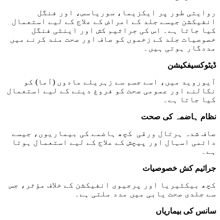
روایتی طور پر ایکزیما، سوریاسس، اور فنگل
انفیکشن جیسے جلد کے امراض کے علاج کے لیے استعمال
کیا جاتا ہے۔ اس کی جراثیم کش اور اینٹی فنگل
خصوصیات جلد کے زخموں کو صاف اور صحت مند کرنے میں
مددگار ہوتی ہیں۔
ڈیٹوکسیفکیشن
آیوروید میں، اسے جسم سے زہریلے مادوں (آما) کو
نکالنے اور عمومی صحت کو فروغ دینے کے لیے استعمال
کیا جاتا ہے۔
نظام ہاضمہ کی صحت
صاف شدہ ہرتال ورقی کچھ ہاضمے کی بیماریوں، جیسے
دائمی اسہال اور پیچش کے علاج کے لیے استعمال ہوتا
ہے۔
جراثیم کش خصوصیات
کچھ بیکٹیریا اور پرجیوی انفیکشن کے خلاف مؤثر، جس
سے جلدی صحت یابی میں مدد ملتی ہے۔
سانس کی بیماریاں